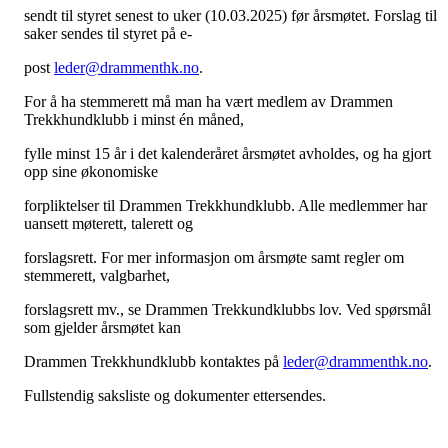
sendt til styret senest to uker (10.03.2025) før årsmøtet. Forslag til
saker sendes til styret på e-
post
leder@drammenthk.no
.
For å ha stemmerett må man ha vært medlem av Drammen
Trekkhundklubb i minst én måned,
fylle minst 15 år i det kalenderåret årsmøtet avholdes, og ha gjort
opp sine økonomiske
forpliktelser til Drammen Trekkhundklubb. Alle medlemmer har
uansett møterett, talerett og
forslagsrett. For mer informasjon om årsmøte samt regler om
stemmerett, valgbarhet,
forslagsrett mv., se Drammen Trekkundklubbs lov. Ved spørsmål
som gjelder årsmøtet kan
Drammen Trekkhundklubb kontaktes på
leder@drammenthk.no
.
Fullstendig saksliste og dokumenter ettersendes.