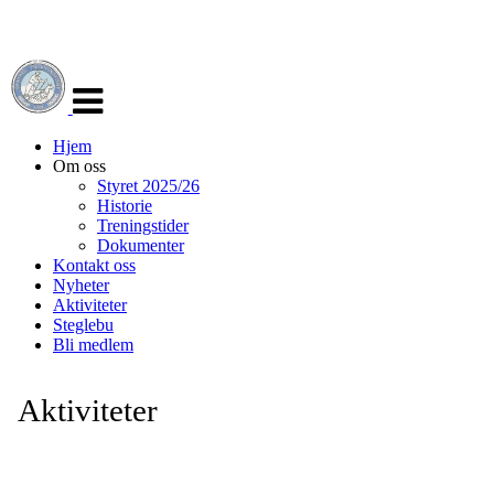
Veksle
navigasjon
Hjem
Om oss
Styret 2025/26
Historie
Treningstider
Dokumenter
Kontakt oss
Nyheter
Aktiviteter
Steglebu
Bli medlem
Aktiviteter