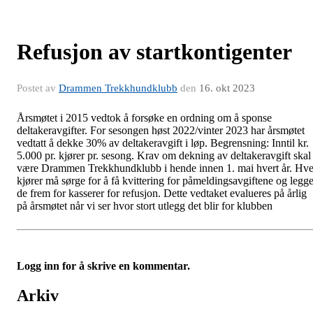
Refusjon av startkontigenter
Postet av
Drammen Trekkhundklubb
den
16. okt 2023
Årsmøtet i 2015 vedtok å forsøke en ordning om å sponse
deltakeravgifter. For sesongen høst 2022/vinter 2023 har årsmøtet
vedtatt å dekke 30% av deltakeravgift i løp. Begrensning: Inntil kr.
5.000 pr. kjører pr. sesong. Krav om dekning av deltakeravgift skal
være Drammen Trekkhundklubb i hende innen 1. mai hvert år. Hve
kjører må sørge for å få kvittering for påmeldingsavgiftene og legg
de frem for kasserer for refusjon. Dette vedtaket evalueres på årlig
på årsmøtet når vi ser hvor stort utlegg det blir for klubben
Logg inn for å skrive en kommentar.
Arkiv